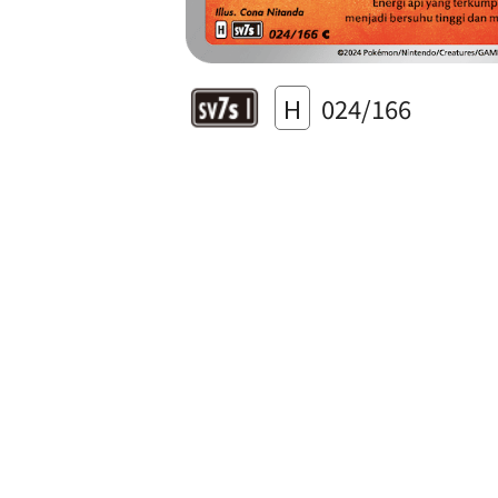
H
024/166