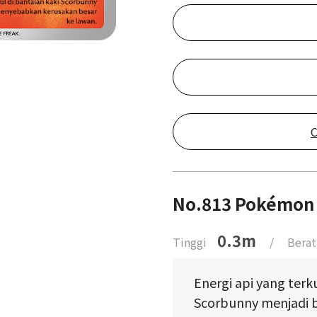
C
No.813 Pokémon 
0.3m
Tinggi
/
Berat
Energi api yang terk
Scorbunny menjadi b