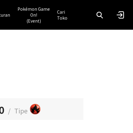
Pokémon Game
Cari
turan
On!
Toko
(Event)
0
/
Tipe