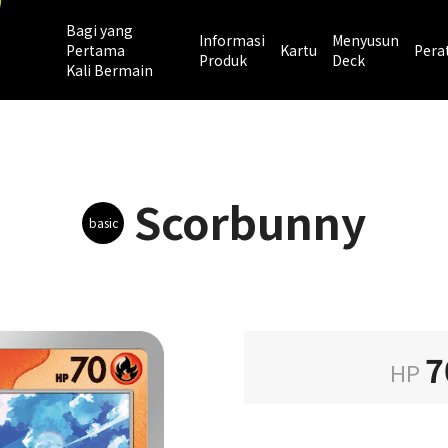
Bagi yang
Informasi
Menyusun
Pertama
Kartu
Pera
Produk
Deck
Kali Bermain
Scorbunny
basic
7
HP