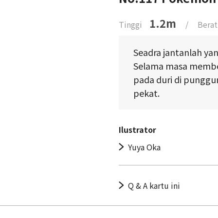
1.2m
Tinggi
/
Berat
Seadra jantanlah y
Selama masa membes
pada duri di punggu
pekat.
Ilustrator
Yuya Oka
Q & A kartu ini