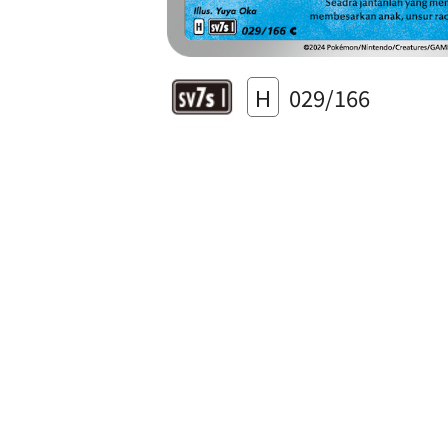
H
029/166