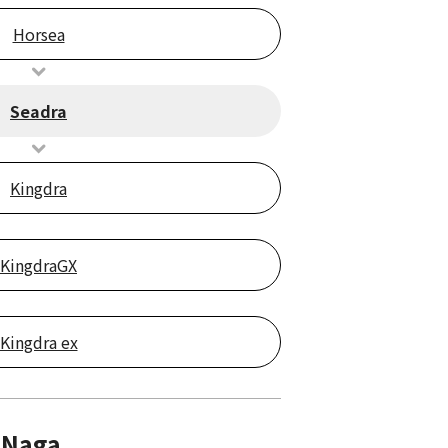
Horsea
Seadra
Kingdra
KingdraGX
Kingdra ex
 Naga