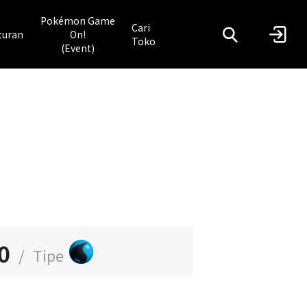
Pokémon Game
Cari
turan
On!
Toko
(Event)
0
/
Tipe