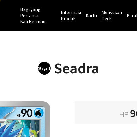
Bagi yang
Informasi
Menyusun
Pertama
Kartu
Pera
Produk
Deck
Kali Bermain
Seadra
Stage 1
9
HP