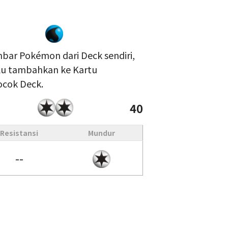
embar Pokémon dari Deck sendiri,
alu tambahkan ke Kartu
ocok Deck.
40
Resistansi
Mundur
--