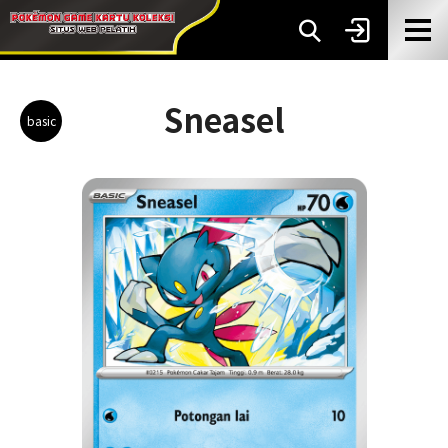
Sneasel
basic