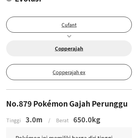
Cufant
Copperajah
Copperajah ex
No.879 Pokémon Gajah Perunggu
3.0m
650.0kg
Tinggi
/
Berat
Pokémon ini memiliki harga diri tinggi