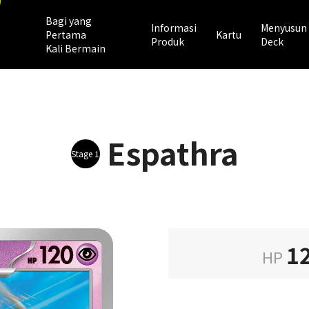
Bagi yang
Informasi
Menyusun
Pertama
Kartu
Produk
Deck
Kali Bermain
Espathra
Stage 1
1
HP