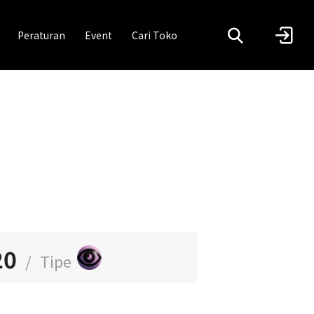
Peraturan
Event
Cari Toko
20
/
Tipe