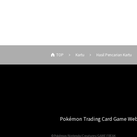
TOP
Kartu
Hasil Pencarian Kartu
Pokémon Trading Card Game Web
©Pokémon/Nintendo/Creatures/GAME FREAK