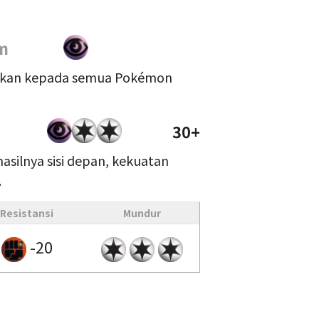
m
akan kepada semua Pokémon
30+
 hasilnya sisi depan, kekuatan
.
Resistansi
Mundur
-20