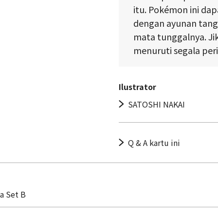
itu. Pokémon ini da
dengan ayunan tang
mata tunggalnya. Ji
menuruti segala per
Ilustrator
SATOSHI NAKAI
Q & A kartu ini
a Set B