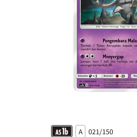
A
021/150