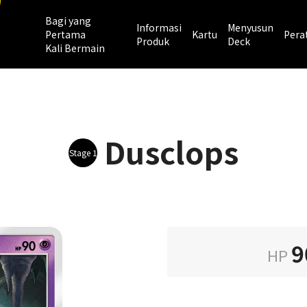
Bagi yang
Informasi
Menyusun
Pertama
Kartu
Pera
Produk
Deck
Kali Bermain
Dusclops
Stage 1
9
HP