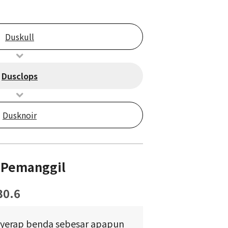
Duskull
Dusclops
Dusknoir
 Pemanggil
30.6
yerap benda sebesar apapun