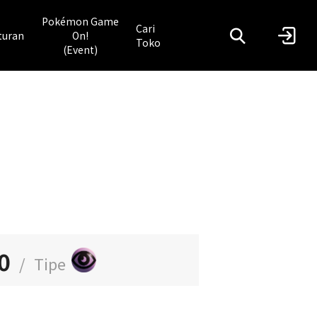
Pokémon Game
Cari
turan
On!
Toko
(Event)
0
/
Tipe