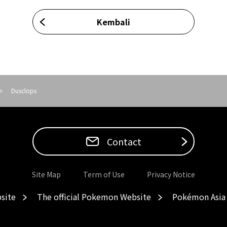
Kembali
Dusclops
Contact
Site Map
Term of Use
Privacy Notice
site
The official Pokemon Website
Pokémon Asia 