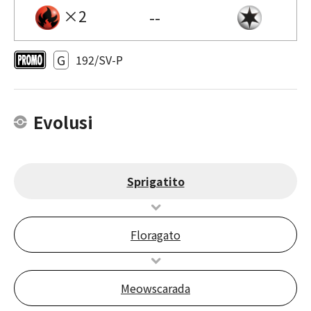
×2
--
G
192/SV-P
Evolusi
Sprigatito
Floragato
Meowscarada