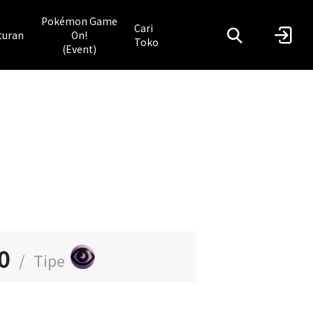
Pokémon Game
Cari
turan
On!
Toko
(Event)
0
/
Tipe