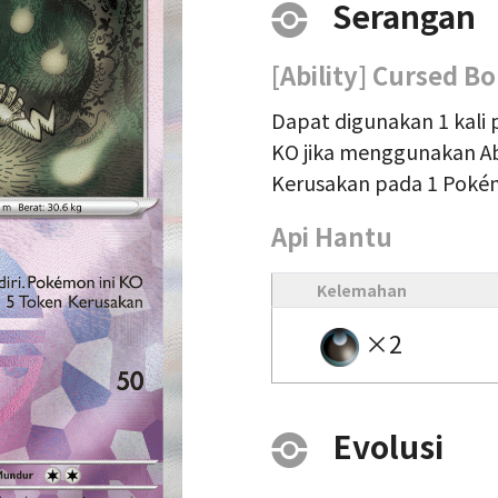
Serangan
[Ability] Cursed B
Dapat digunakan 1 kali p
KO jika menggunakan Abi
Kerusakan pada 1 Poké
Api Hantu
Kelemahan
×2
Evolusi