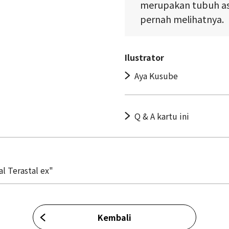
merupakan tubuh asl
pernah melihatnya.
Ilustrator
Aya Kusube
Q & A kartu ini
l Terastal ex"
Kembali