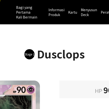
Bagi yang
Informasi
Menyusun
Pertama
Kartu
Pera
Produk
Deck
Kali Bermain
Dusclops
Stage 1
9
HP