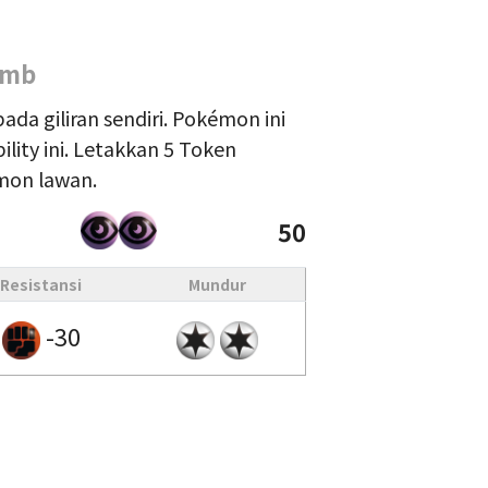
omb
ada giliran sendiri. Pokémon ini
lity ini. Letakkan 5 Token
mon lawan.
50
Resistansi
Mundur
-30