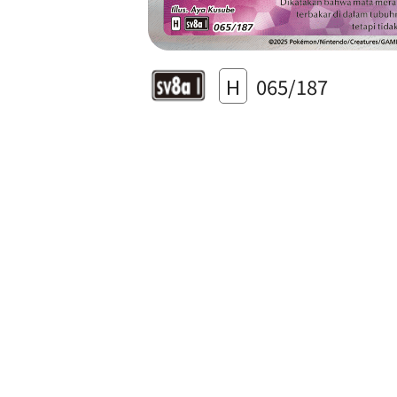
H
065/187