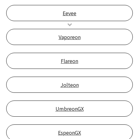
Eevee
Vaporeon
Flareon
Jolteon
UmbreonGX
EspeonGX