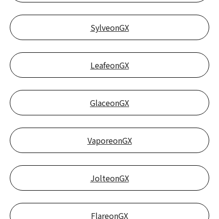
SylveonGX
LeafeonGX
GlaceonGX
VaporeonGX
JolteonGX
FlareonGX