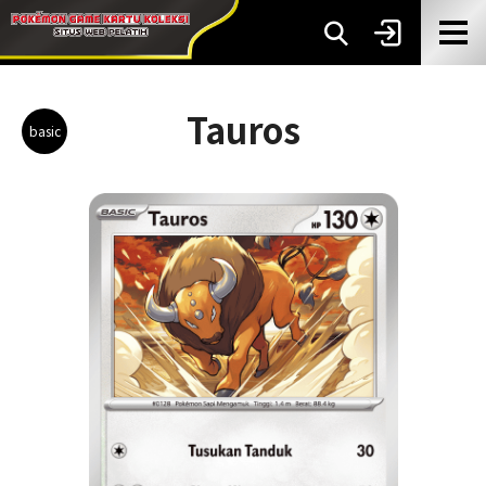
Tauros
basic