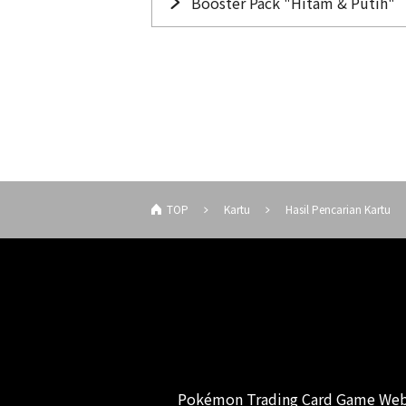
Booster Pack "Hitam & Putih"
TOP
Kartu
Hasil Pencarian Kartu
Pokémon Trading Card Game Web