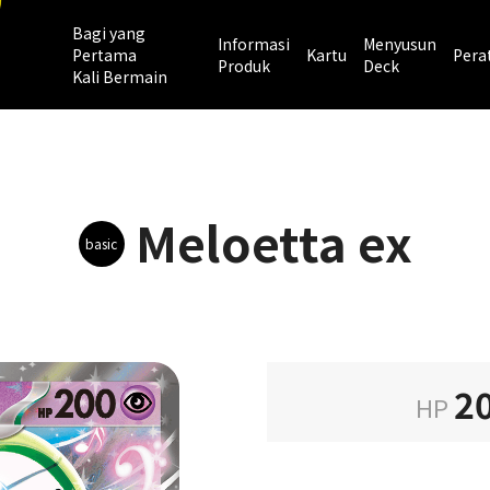
Bagi yang
Informasi
Menyusun
Pertama
Kartu
Pera
Produk
Deck
Kali Bermain
Meloetta ex
basic
2
HP