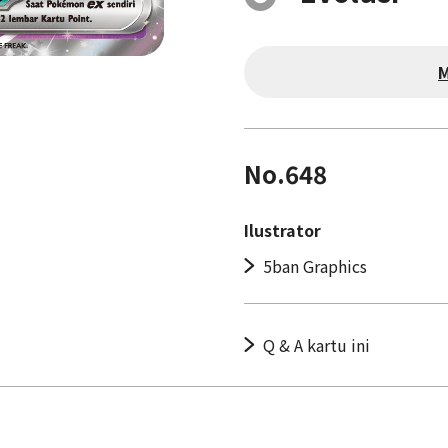
M
No.648
Ilustrator
5ban Graphics
Q & A kartu ini