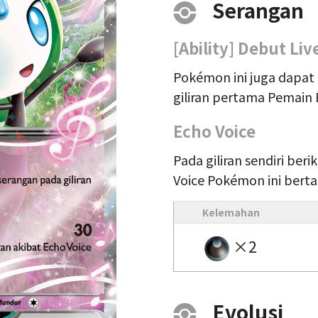
Serangan
[Ability] Debut Liv
Pokémon ini juga dapa
giliran pertama Pemain
Echo Voice
Pada giliran sendiri ber
Voice Pokémon ini bert
Kelemahan
×2
Evolusi