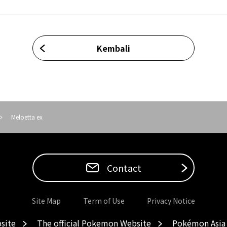
Kembali
Meloetta ex
Contact
Site Map
Term of Use
Privacy Notice
site
The official Pokemon Website
Pokémon Asia 