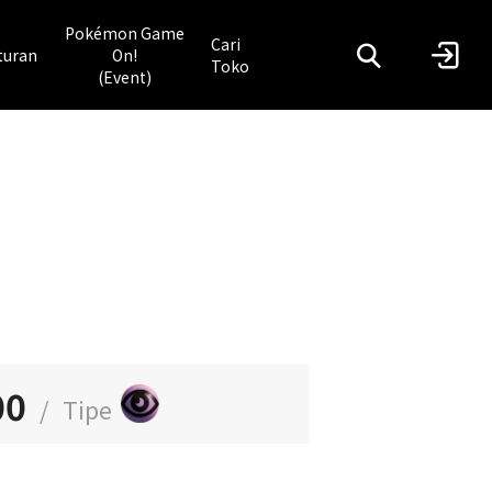
Pokémon Game
Cari
turan
On!
Toko
(Event)
00
/
Tipe