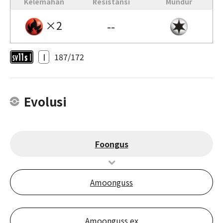
Kelemahan
Resistansi
Mundur
×2
--
I
187/172
Evolusi
Foongus
Amoonguss
Amoonguss ex