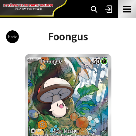
Foongus
basic