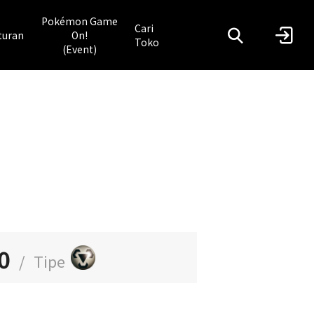
Pokémon Game
Cari
turan
On!
Toko
(Event)
0
/
Tipe