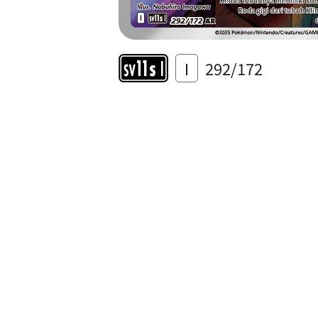
I
292/172