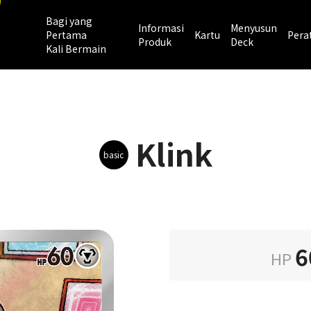
Bagi yang
Informasi
Menyusun
Pertama
Kartu
Pera
Produk
Deck
Kali Bermain
Klink
basic
6
HP