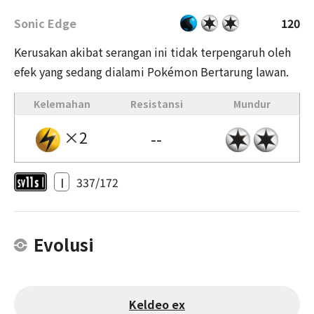
Sonic Edge
120
Kerusakan akibat serangan ini tidak terpengaruh oleh
efek yang sedang dialami Pokémon Bertarung lawan.
Kelemahan
Resistansi
Mundur
×2
--
I
337/172
Evolusi
Keldeo ex