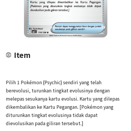
Item
Pilih 1 Pokémon {Psychic} sendiri yang telah
berevolusi, turunkan tingkat evolusinya dengan
melepas sesukanya kartu evolusi. Kartu yang dilepas
dikembalikan ke Kartu Pegangan. [Pokémon yang
diturunkan tingkat evolusinya tidak dapat
dievolusikan pada giliran tersebut.]