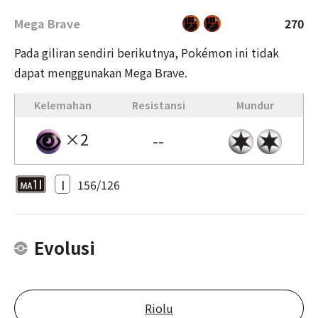
Mega Brave
270
Pada giliran sendiri berikutnya, Pokémon ini tidak
dapat menggunakan Mega Brave.
Kelemahan
Resistansi
Mundur
×2
--
I
156/126
Evolusi
Riolu