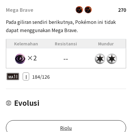
Mega Brave
270
Pada giliran sendiri berikutnya, Pokémon ini tidak
dapat menggunakan Mega Brave.
Kelemahan
Resistansi
Mundur
×2
--
I
184/126
Evolusi
Riolu