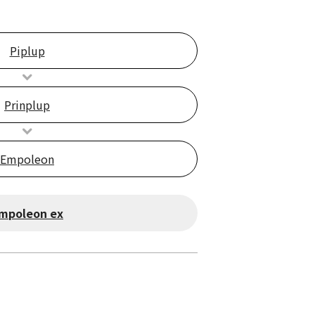
Piplup
Prinplup
Empoleon
mpoleon ex