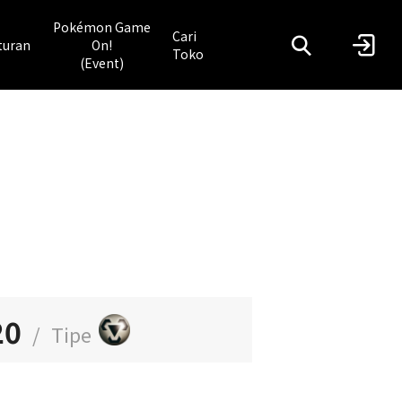
Pokémon Game
Cari
turan
On!
Toko
(Event)
20
/
Tipe