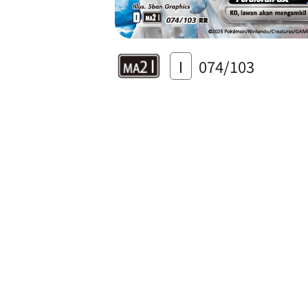
I
074/103