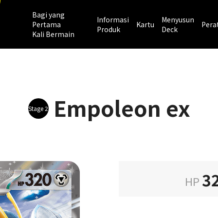
Bagi yang
Informasi
Menyusun
Pertama
Kartu
Pera
Produk
Deck
Kali Bermain
Empoleon ex
Stage 2
3
HP