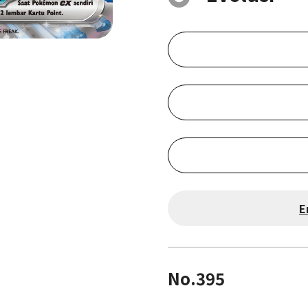
E
No.395