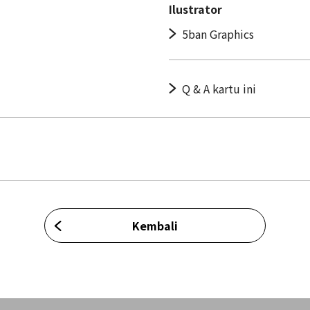
Ilustrator
5ban Graphics
Q & A kartu ini
Kembali