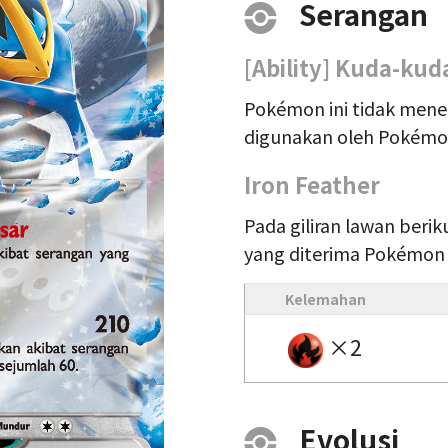
Serangan
[Ability] Kuda-kud
Pokémon ini tidak mene
digunakan oleh Pokémo
Iron Feather
Pada giliran lawan beri
yang diterima Pokémon i
Kelemahan
×2
Evolusi