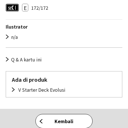
E
172/172
Ilustrator
n/a
Q & A kartu ini
Ada di produk
V Starter Deck Evolusi
Kembali