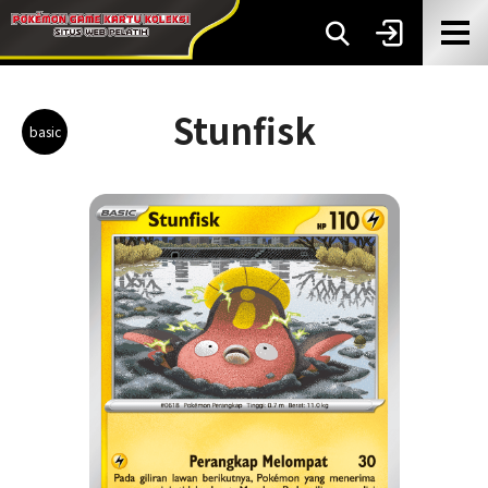
Stunfisk
basic