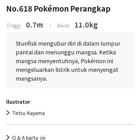
No.618 Pokémon Perangkap
0.7m
11.0kg
Tinggi
/
Berat
Stunfisk mengubur diri di dalam lumpur
pantai dan menunggu mangsa. Ketika
mangsa menyentuhnya, Pokémon ini
mengeluarkan listrik untuk menyengat
mangsanya.
Ilustrator
Tetsu Kayama
Q & A kartu ini