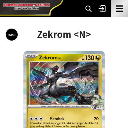
Zekrom <N>
basic