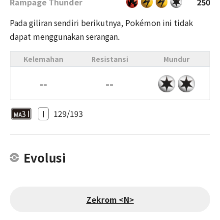
Rampage Thunder
250
Pada giliran sendiri berikutnya, Pokémon ini tidak
dapat menggunakan serangan.
Kelemahan
Resistansi
Mundur
--
--
I
129/193
Evolusi
Zekrom <N>