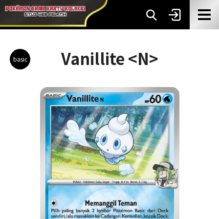
Vanillite <N>
basic