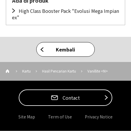
Ada di produk
High Class Booster Pack "Evolusi Mega Impian
ex"
Kembali
Kartu
Hasil Pencarian Kartu
Vanillite <N>
Contact
Site Map
Term of Use
Privacy Notice