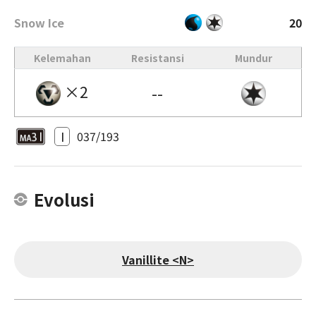
Snow Ice
20
Kelemahan
Resistansi
Mundur
×2
--
I
037/193
Evolusi
Vanillite <N>