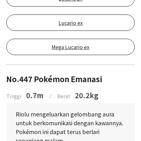
Lucario ex
Mega Lucario ex
No.447 Pokémon Emanasi
0.7m
20.2kg
Tinggi
/
Berat
Riolu mengeluarkan gelombang aura
untuk berkomunikasi dengan kawannya.
Pokémon ini dapat terus berlari
sepanjang malam.