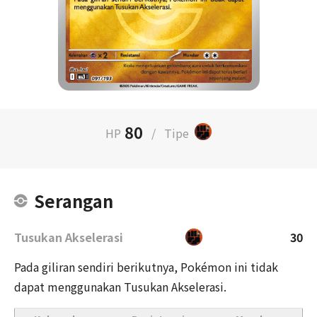
80
HP
/
Tipe
Serangan
Tusukan Akselerasi
30
Pada giliran sendiri berikutnya, Pokémon ini tidak
dapat menggunakan Tusukan Akselerasi.