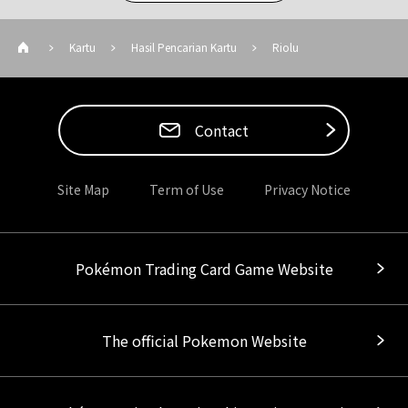
Kartu
Hasil Pencarian Kartu
Riolu
Contact
Site Map
Term of Use
Privacy Notice
Pokémon Trading Card Game Website
The official Pokemon Website