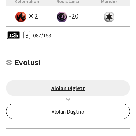
Kelemahan
Resistansi
Mundur
×2
-20
B
067/183
Evolusi
Alolan Diglett
Alolan Dugtrio