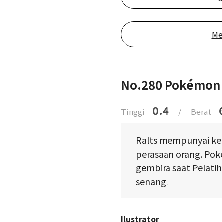
Me
No.280 Pokémon
0.4
Tinggi
/
Berat
Ralts mempunyai k
perasaan orang. Pok
gembira saat Pelat
senang.
Ilustrator