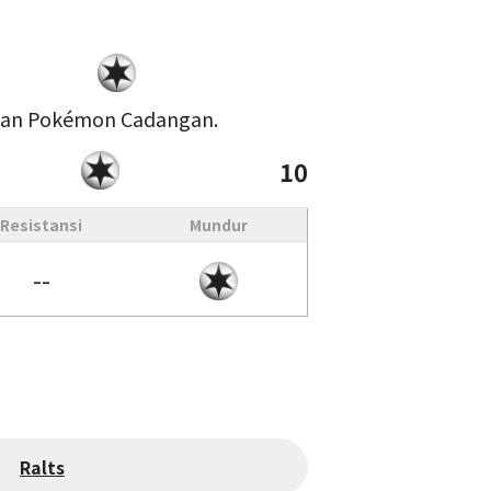
gan Pokémon Cadangan.
10
Resistansi
Mundur
--
Ralts