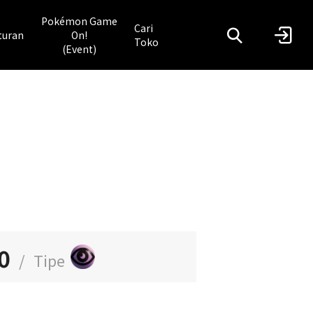
Pokémon Game
Cari
turan
On!
Toko
(Event)
0
/
Tipe