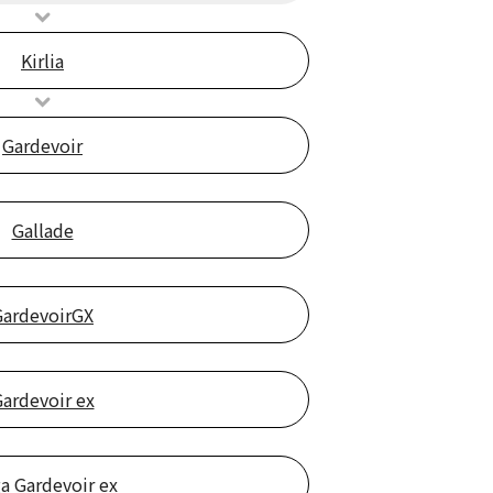
Kirlia
Gardevoir
Gallade
GardevoirGX
ardevoir ex
a Gardevoir ex