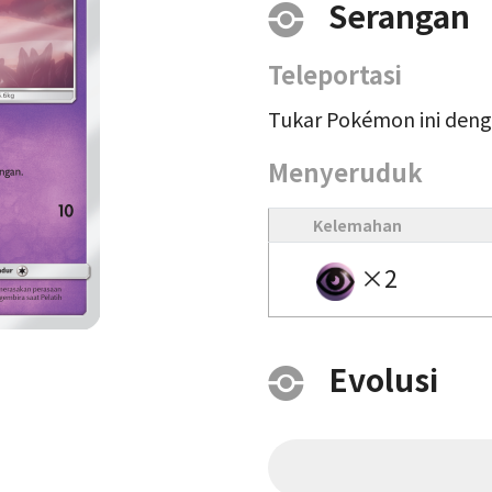
Serangan
Teleportasi
Tukar Pokémon ini den
Menyeruduk
Kelemahan
×2
Evolusi