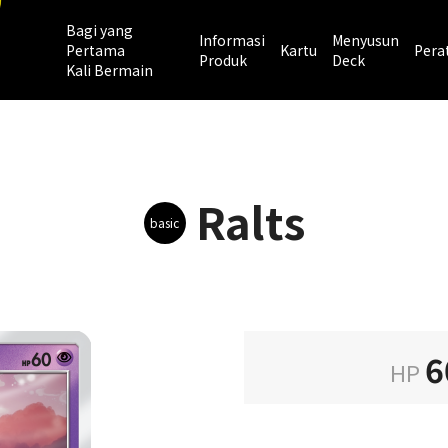
Bagi yang
Informasi
Menyusun
Pertama
Kartu
Pera
Produk
Deck
Kali Bermain
Ralts
basic
6
HP