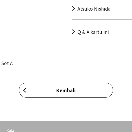
Atsuko Nishida
Q & A kartu ini
 Set A
Kembali
Ralts