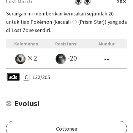
Lost March
20×
Serangan ini memberikan kerusakan sejumlah 20
untuk tiap Pokémon (kecuali ◇ (Prism Star)) yang ada
di Lost Zone sendiri.
Kelemahan
Resistansi
Mundur
×2
-20
--
C
122/205
Evolusi
Cottonee