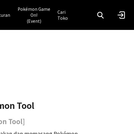
Pokémon Game
Cari
turan
On!
Toko
(Event)
mon Tool
n Tool]
nakan dan memasang Pokémon