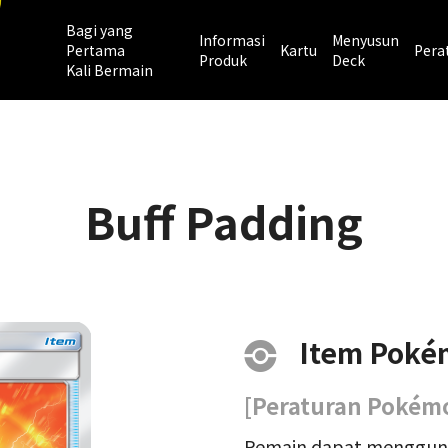
Bagi yang
Informasi
Menyusun
Pertama
Kartu
Pera
Produk
Deck
Kali Bermain
Buff Padding
Item Poké
[Peraturan Pokémo
Pemain dapat menggu