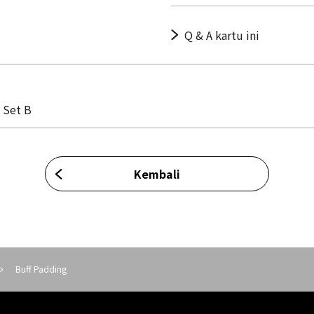
Q & A kartu ini
 Set B
Kembali
Buff Padding