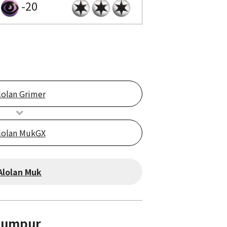
-20
lolan Grimer
lolan MukGX
Alolan Muk
Lumpur