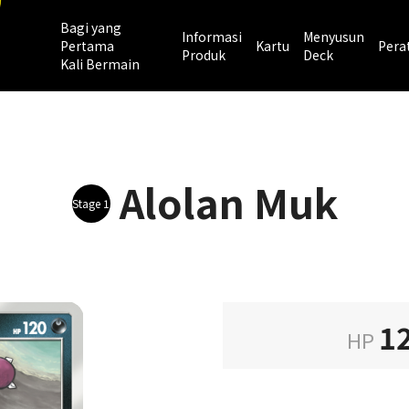
Bagi yang
Informasi
Menyusun
Pertama
Kartu
Pera
Produk
Deck
Kali Bermain
Alolan Muk
Stage 1
1
HP