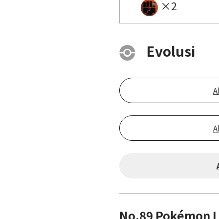
×2
Evolusi
A
A
No.89 Pokémon 