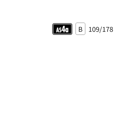
B
109/178