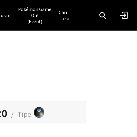
Pokémon Game
Cari
turan
On!
Toko
(Event)
20
/
Tipe