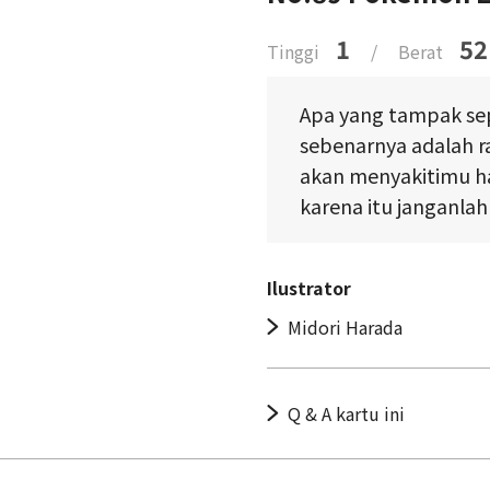
1
52
Tinggi
/
Berat
Apa yang tampak sep
sebenarnya adalah ra
akan menyakitimu h
karena itu janganlah
Ilustrator
Midori Harada
Q & A kartu ini