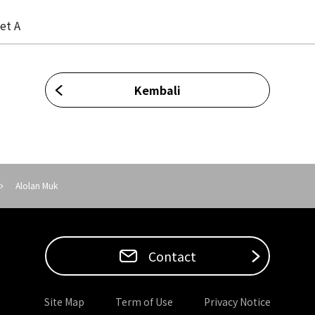
et A
Kembali
Alolan Muk
Contact
Site Map
Term of Use
Privacy Notice