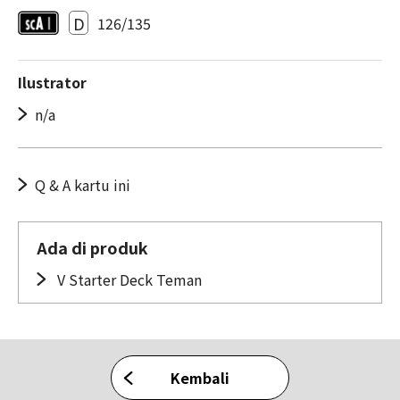
D
126/135
Ilustrator
n/a
Q & A kartu ini
Ada di produk
V Starter Deck Teman
Kembali