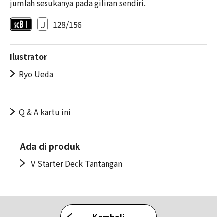
jumlah sesukanya pada giliran sendiri.
J
128/156
Ilustrator
Ryo Ueda
Q & A kartu ini
Ada di produk
V Starter Deck Tantangan
Kembali