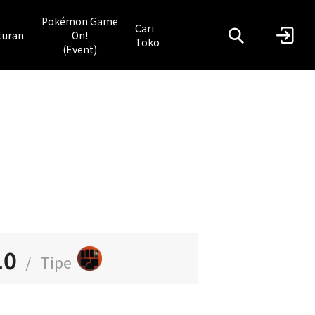
Pokémon Game
Cari
turan
On!
Toko
(Event)
10
/
Tipe