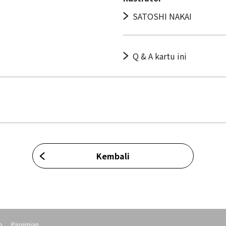
SATOSHI NAKAI
Q & A kartu ini
Kembali
Passimian