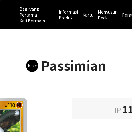
Bagi yang
Informasi
Menyusun
Pertama
Kartu
Pera
Produk
Deck
Kali Bermain
Passimian
basic
1
HP