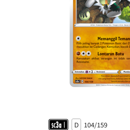
D
104/159