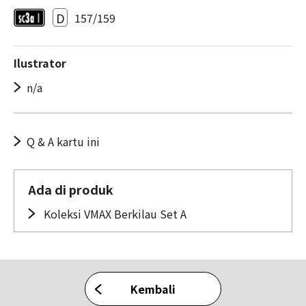
D
157/159
Ilustrator
n/a
Q & A kartu ini
Ada di produk
Koleksi VMAX Berkilau Set A
Kembali