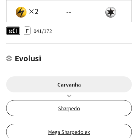
×2
--
E
041/172
Evolusi
Carvanha
Sharpedo
Mega Sharpedo ex