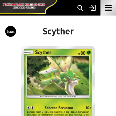
Scyther
basic