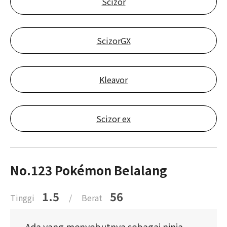
Scizor
ScizorGX
Kleavor
Scizor ex
No.123 Pokémon Belalang
1.5
56
Tinggi
/
Berat
Ada yang menyebutnya sebagai ninja.