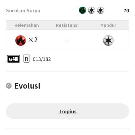
Sorotan Surya
70
Kelemahan
Resistansi
Mundur
×2
--
B
013/182
Evolusi
Tropius