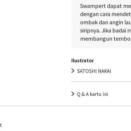
Swampert dapat mem
dengan cara mendete
ombak dan angin l
siripnya. Jika badai
membangun tembok b
Ilustrator
SATOSHI NAKAI
Q & A kartu ini
t