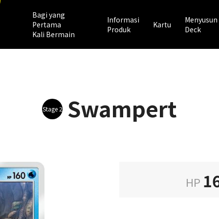
Bagi yang
Informasi
Menyusun
Pertama
Kartu
Produk
Deck
Kali Bermain
Swampert
Stage 2
1
HP