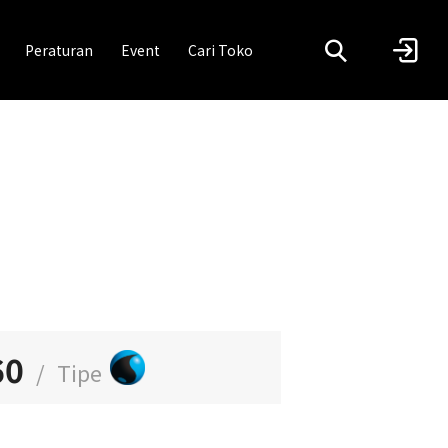
Peraturan
Event
Cari Toko
60
/
Tipe