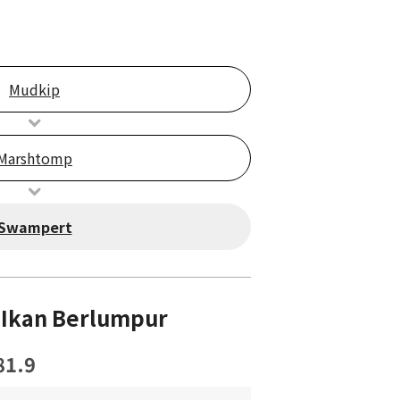
Mudkip
Marshtomp
Swampert
Ikan Berlumpur
81.9