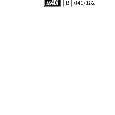
B
041/182