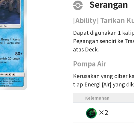
Serangan
[Ability] Tarikan K
Dapat digunakan 1 kali p
Pegangan sendiri ke Tra
atas Deck.
Pompa Air
Kerusakan yang diberik
tiap Energi {Air} yang d
Kelemahan
×2