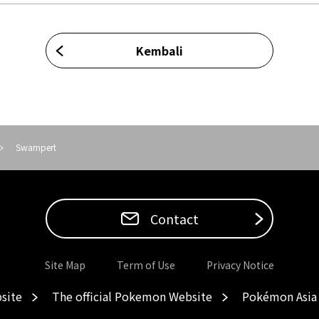
Kembali
Swampert
Contact
Site Map
Term of Use
Privacy Notice
site
The official Pokemon Website
Pokémon Asia 