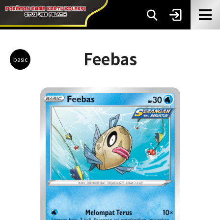
Feebas
basic