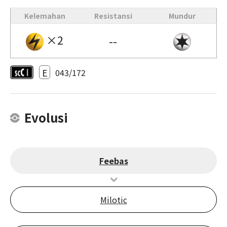
Kelemahan
Resistansi
Mundur
×2
--
E
043/172
Evolusi
Feebas
Milotic