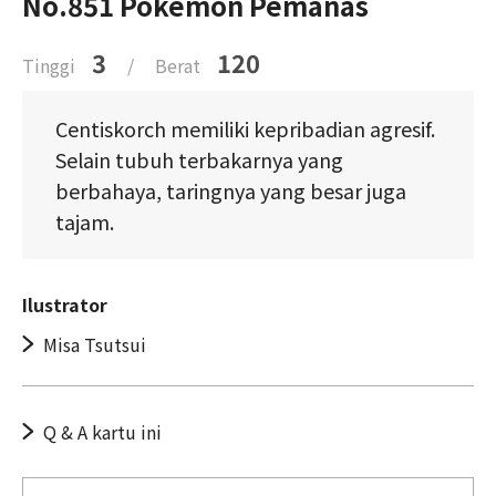
No.851 Pokémon Pemanas
3
120
Tinggi
/
Berat
Centiskorch memiliki kepribadian agresif.
Selain tubuh terbakarnya yang
berbahaya, taringnya yang besar juga
tajam.
Ilustrator
Misa Tsutsui
Q & A kartu ini