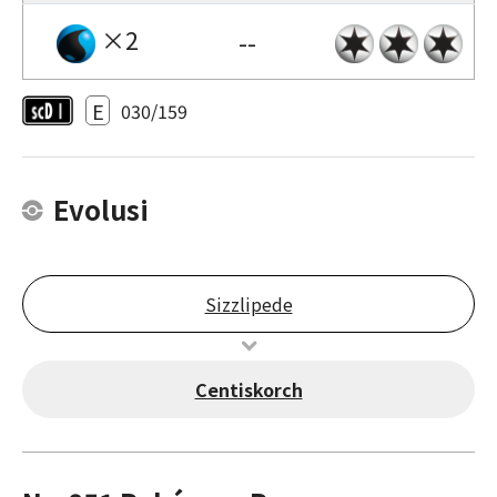
×2
--
E
030/159
Evolusi
Sizzlipede
Centiskorch