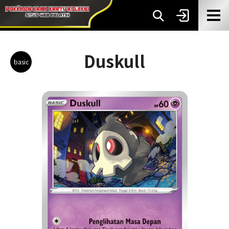
Duskull
basic