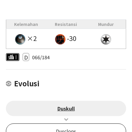
Kelemahan
Resistansi
Mundur
×2
-30
D
066/184
Evolusi
Duskull
Dusclops