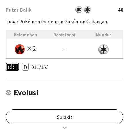
Putar Balik
40
Tukar Pokémon ini dengan Pokémon Cadangan.
Kelemahan
Resistansi
Mundur
×2
--
D
011/153
Evolusi
Surskit