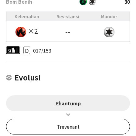
Bom Benih
30
Kelemahan
Resistansi
Mundur
×2
--
D
017/153
Evolusi
Phantump
Trevenant