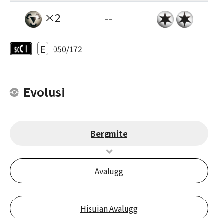
×2
--
E
050/172
Evolusi
Bergmite
Avalugg
Hisuian Avalugg