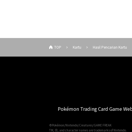
TOP
Kartu
Hasil Pencarian Kartu
Pokémon Trading Card Game Web
©Pokémon/Nintendo/Creatures/GAME FREAK
TM, Ⓡ, and character names are trademarks of Nintendo.