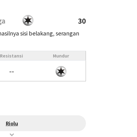
ga
30
hasilnya sisi belakang, serangan
Resistansi
Mundur
--
Riolu