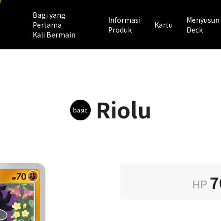
Bagi yang
Informasi
Menyusun
Pertama
Kartu
Produk
Deck
Kali Bermain
Riolu
basic
7
HP