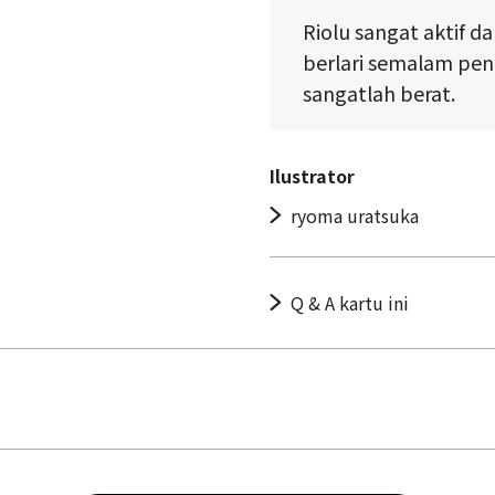
Riolu sangat aktif d
berlari semalam pen
sangatlah berat.
Ilustrator
ryoma uratsuka
Q & A kartu ini