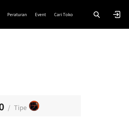
Peraturan
Event
Cari Toko
0
/
Tipe