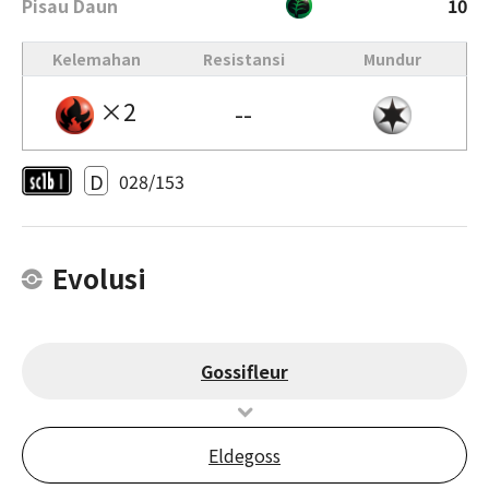
Pisau Daun
10
Kelemahan
Resistansi
Mundur
×2
--
D
028/153
Evolusi
Gossifleur
Eldegoss