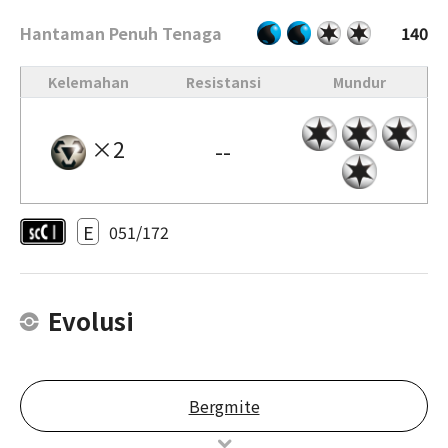
Hantaman Penuh Tenaga
140
Kelemahan
Resistansi
Mundur
×2
--
E
051/172
Evolusi
Bergmite