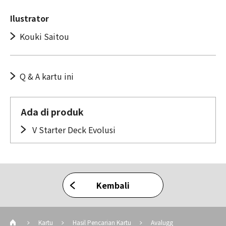
Ilustrator
Kouki Saitou
Q & A kartu ini
Ada di produk
V Starter Deck Evolusi
Kembali
Kartu
Hasil Pencarian Kartu
Avalugg