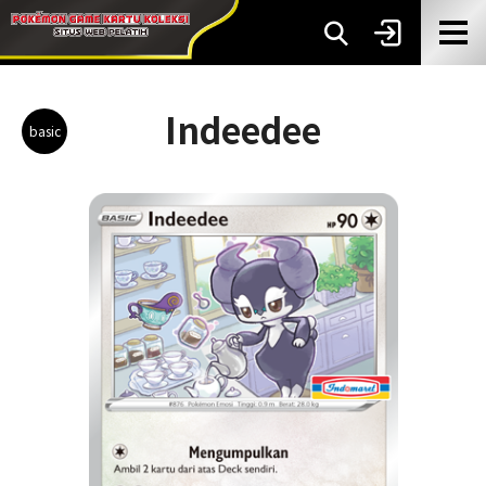
Indeedee
basic