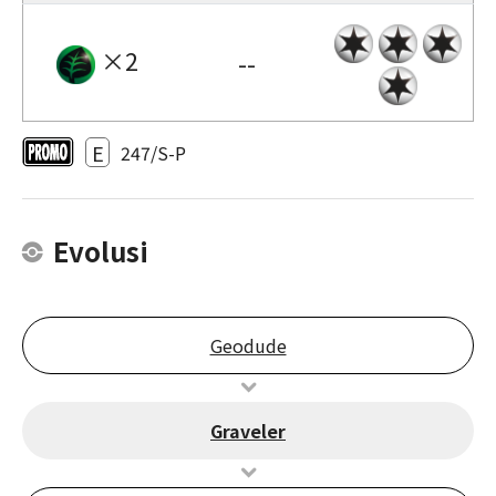
×2
--
E
247/S-P
Evolusi
Geodude
Graveler