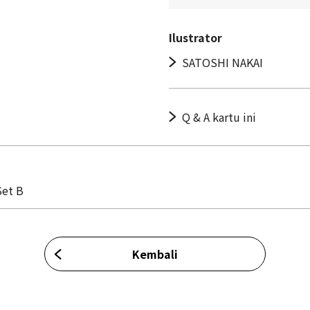
Ilustrator
SATOSHI NAKAI
Q & A kartu ini
Set B
Kembali