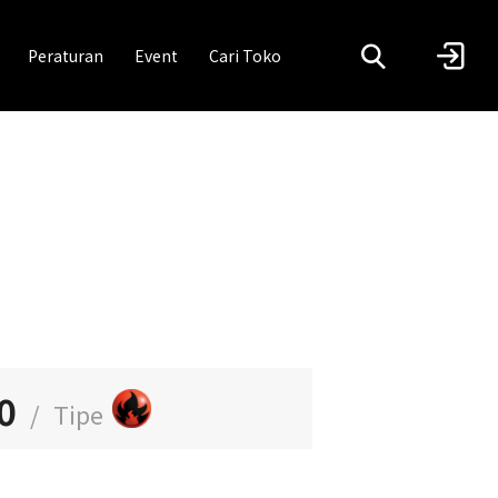
Peraturan
Event
Cari Toko
0
/
Tipe