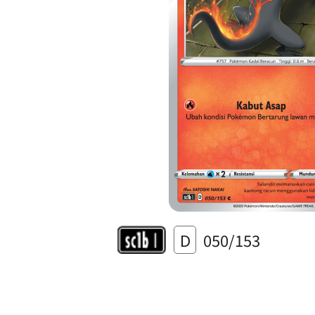
D
050/153