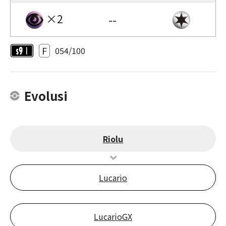
×2
--
F
054/100
Evolusi
Riolu
Lucario
LucarioGX