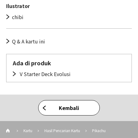
Ilustrator
chibi
Q & A kartu ini
Ada di produk
V Starter Deck Evolusi
Kembali
Kartu
Hasil Pencarian Kartu
Pikachu